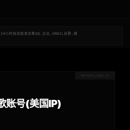
24小时自动批发出售QQ,企业,GMAIL谷歌,微
METADATA_NODE_15
歌账号(美国IP)