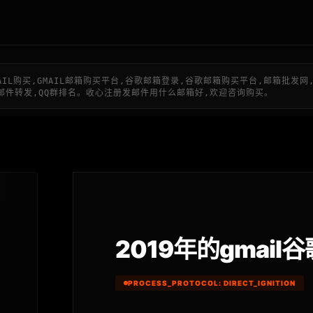
MAIL购买,GMAIL邮箱购买平台,谷歌邮箱登录,谷歌邮箱购买平台,邮箱批发网,
账号,订做邮件转发,QQ群排名。收心注册发邮件用什么邮箱好,欢迎咨询购买。
2019年的gmail谷
PROCESS_PROTOCOL: DIRECT_IGNITION