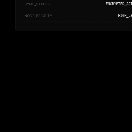
SYNC_STATUS
ENCRYPTED_AC
NODE_PRIORITY
HIGH_L