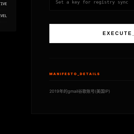
TIVE
EVEL
EXECUTE
MANIFESTO_DETAILS
2019年的gmail谷歌账号(美国IP)