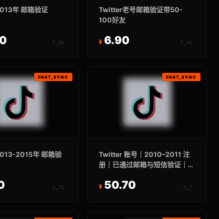
r 2013年 邮箱验证
Twitter老号邮箱验证带50-
100好友
70
6.90
S_36
S_43
FAST_SYNC
FAST_SYNC
 2013-2015年 邮箱验
Twitter 账号｜2010–2011 注
册｜已通过邮箱与短信验证｜包
含邮箱信息 + auth_token /
0
50.70
ct0（认证令牌）
S_31
S_7