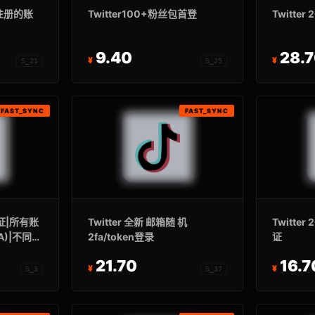
24注册的账
Twitter100+粉丝包首登
Twitte
9.40
28.
S_21
S_25
FAST_SYNC
FAST_SYNC
验证|所有账
Twitter 全新 邮箱随 机
Twitter
A)|不同国
2fa/token登录
证
EN+CT0
21.70
16.7
S_3
S_37