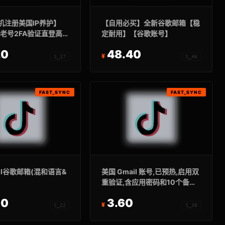
机注册美国IP养护】
【自用必买】全新谷歌邮箱【稳
右老号2FA验证直登高
定耐用】【谷歌账号】
号Gmail邮箱
20
48.40
S_17
S_46
FAST_SYNC
FAST_SYNC
il谷歌邮箱(混和语言&
美国 Gmail 账号,已预热,启用双
)
重验证,含应用密码和10个备用
代码。账号年龄:10-11年
00
3.60
S_22
S_38