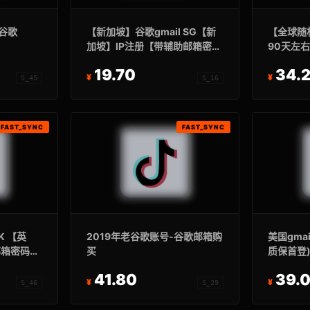
】谷歌
【新加坡】谷歌gmail SG【新
【全球随
加坡】IP注册【带辅助邮箱密
90天左
码】【注册3年以上】
质量谷歌账
19.70
34.
S_45
S_16
FAST_SYNC
FAST_SYNC
K 【英
2019年老谷歌账号-谷歌邮箱购
美国gma
邮箱密码】
买
质保首登
41.80
39.
S_46
S_29