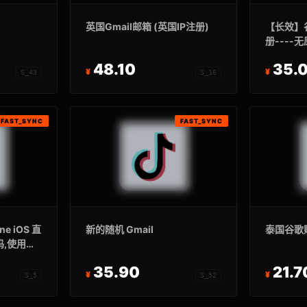
英国Gmail邮箱 (英国IP注册)
【长效】
册----
式】【质
48.10
35.
S_43
S_16
FAST_SYNC
FAST_SYNC
ne iOS 直
新的随机 Gmail
泰国谷歌账
码,使用期
35.90
21.7
S_5
S_52