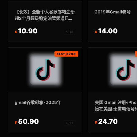
【长效】全新个人谷歌邮箱注册
2019年Gmail老号
超2个月超级稳定油管频道已关
闭(质保3天首登)
10.90
14.00
S_16
FAST_SYNC
gmail谷歌邮箱-2025年
美国 Gmail 注册·iPho
接在美国·无需电话号
限1至3个月,高质量
50.90
24.70
S_44