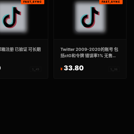
FAST_SYNC
FAST_SYNC
r 邮箱注册 已验证 可长期
Twitter 2009-2020的账号 包
括ct0和令牌 错误率1% 无售后
仅限令牌登录
0
33.80
S_49
S_36