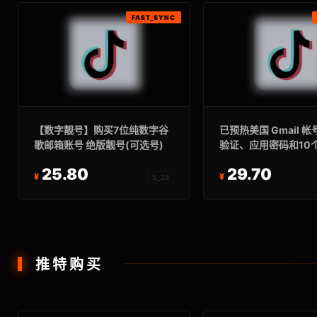
FAST_SYNC
【数字靓号】购买7位纯数字谷
已预热美国 Gmail 帐
歌邮箱账号 绝版靓号(可选号)
验证、应用密码和10
码。账号年龄:6-7年
25.80
29.70
S_28
推特购买