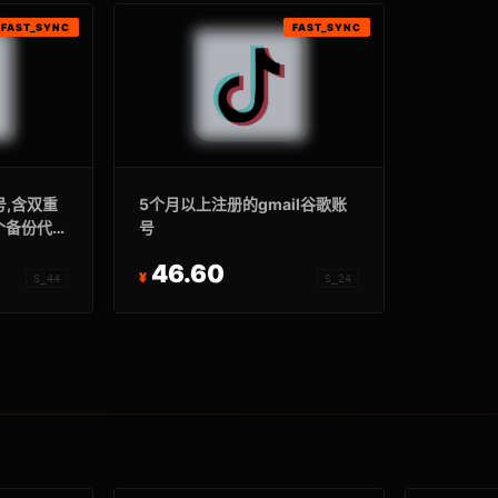
FAST_SYNC
FAST_SYNC
号,含双重
5个月以上注册的gmail谷歌账
个备份代
号
46.60
S_44
S_24