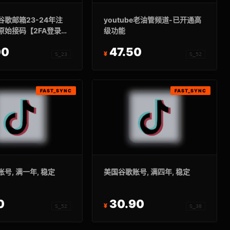
谷歌邮箱23-24年注
youtube老油管频道-已开通高
无原始接码【2FA登录方
级功能
保3天内首登】
00
47.50
S_23
S_52
FAST_SYNC
FAST_SYNC
号, 满一年, 稳定
美国谷歌账号, 满四年, 稳定
0
30.90
S_52
S_38