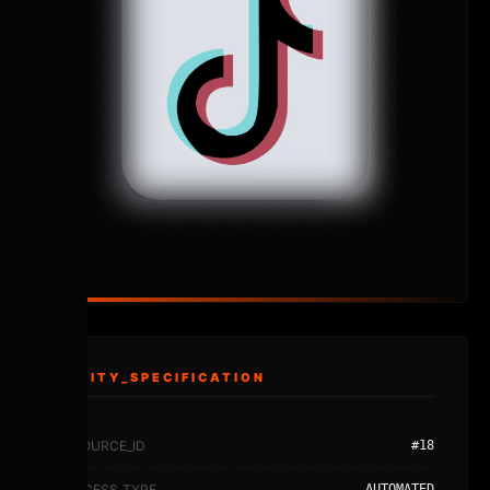
ENTITY_SPECIFICATION
RESOURCE_ID
#18
PROCESS_TYPE
AUTOMATED