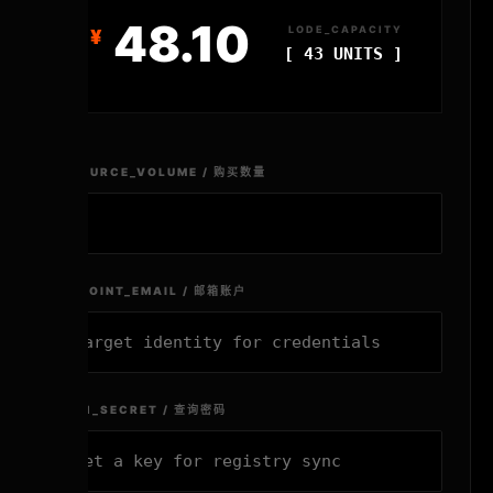
48.10
LODE_CAPACITY
[ 43 UNITS ]
RESOURCE_VOLUME / 购买数量
ENDPOINT_EMAIL / 邮箱账户
AUTH_SECRET / 查询密码