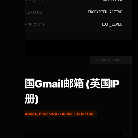
SYNC_STATUS
ENCRYPTED_ACTIVE
NODE_PRIORITY
HIGH_LEVEL
METADATA_NODE_18
英国Gmail邮箱 (英国IP
注册)
PROCESS_PROTOCOL: DIRECT_IGNITION