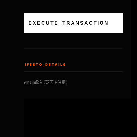
EXECUTE_TRANSACTION
MANIFESTO_DETAILS
英国Gmail邮箱 (英国IP注册)