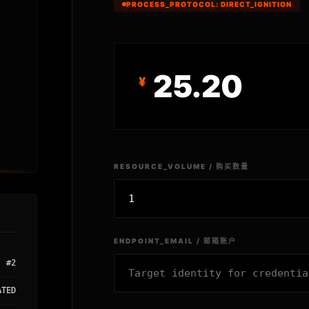
PROCESS_PROTOCOL: DIRECT_IGNITION
25.20
RESOURCE_VOLUME / 购买数量
ENDPOINT_EMAIL / 邮箱账户
#2
ATED