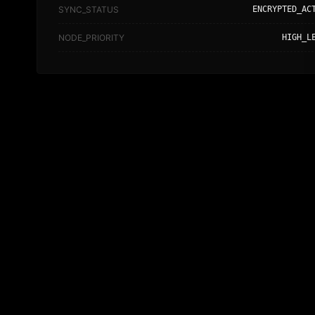
SYNC_STATUS
ENCRYPTED_AC
NODE_PRIORITY
HIGH_L