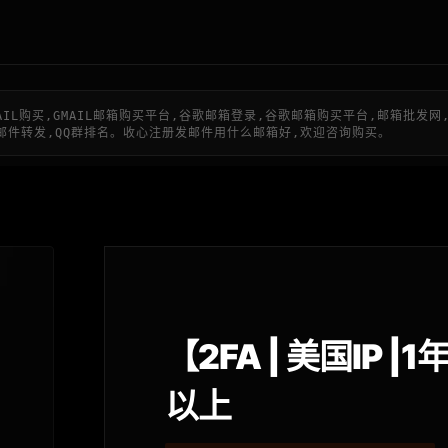
MAIL购买,GMAIL邮箱购买平台,谷歌邮箱登录,谷歌邮箱购买平台,邮箱批发网,
账号,订做邮件转发,QQ群排名。收心注册发邮件用什么邮箱好,欢迎咨询购买。
【2FA | 美国IP |
以上