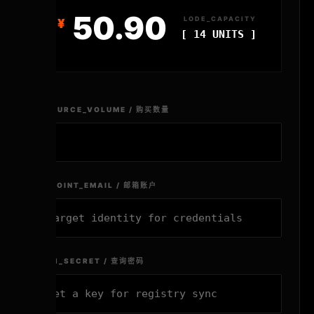
50.90
LODE_CAPACITY
[ 14 UNITS ]
RESOURCE_VOLUME / 购买数量
ENDPOINT_EMAIL / 邮箱账户
AUTH_SECRET / 查询密码