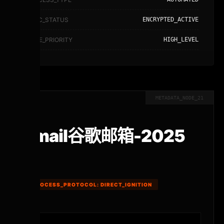
SYNC_STATUS
ENCRYPTED_ACTIVE
NODE_PRIORITY
HIGH_LEVEL
METADATA_NODE_21
gmail谷歌邮箱-2025
年
PROCESS_PROTOCOL: DIRECT_IGNITION