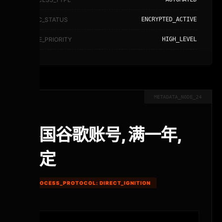
SYNC_STATUS
ENCRYPTED_ACTIVE
NODE_PRIORITY
HIGH_LEVEL
METADATA_NODE_24
泰国谷歌账号, 满一年,
稳定
PROCESS_PROTOCOL: DIRECT_IGNITION