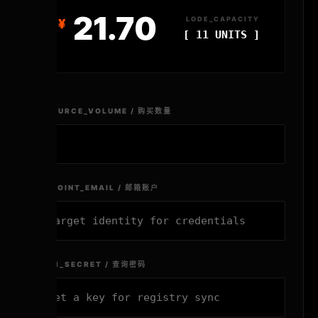
21.70
LODE_CAPACITY
[ 11 UNITS ]
RESOURCE_VOLUME / 购买数量
ENDPOINT_EMAIL / 邮箱账户
AUTH_SECRET / 查询密码