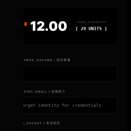
12.00
LODE_CAPACITY
[ 28 UNITS ]
RESOURCE_VOLUME / 购买数量
ENDPOINT_EMAIL / 邮箱账户
AUTH_SECRET / 查询密码