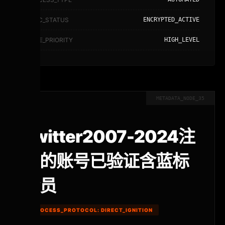
SYNC_STATUS
ENCRYPTED_ACTIVE
NODE_PRIORITY
HIGH_LEVEL
METADATA_NODE_35
Twitter2007-2024注
册的账号已验证含蓝标
会员
PROCESS_PROTOCOL: DIRECT_IGNITION